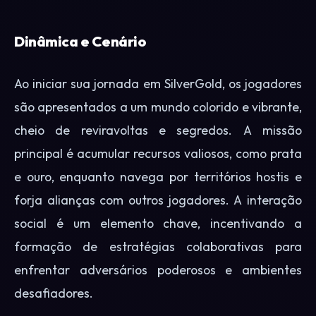
Dinâmica e Cenário
Ao iniciar sua jornada em SilverGold, os jogadores
são apresentados a um mundo colorido e vibrante,
cheio de reviravoltas e segredos. A missão
principal é acumular recursos valiosos, como prata
e ouro, enquanto navega por territórios hostis e
forja alianças com outros jogadores. A interação
social é um elemento chave, incentivando a
formação de estratégias colaborativas para
enfrentar adversários poderosos e ambientes
desafiadores.