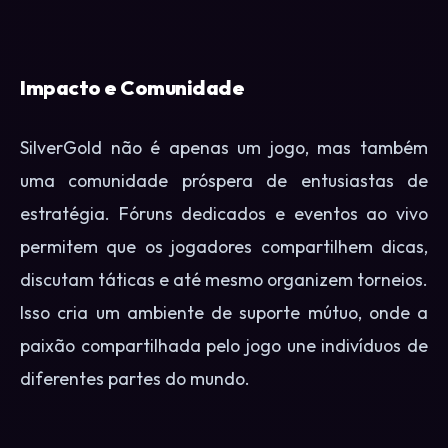
Impacto e Comunidade
SilverGold não é apenas um jogo, mas também
uma comunidade próspera de entusiastas de
estratégia. Fóruns dedicados e eventos ao vivo
permitem que os jogadores compartilhem dicas,
discutam táticas e até mesmo organizem torneios.
Isso cria um ambiente de suporte mútuo, onde a
paixão compartilhada pelo jogo une indivíduos de
diferentes partes do mundo.