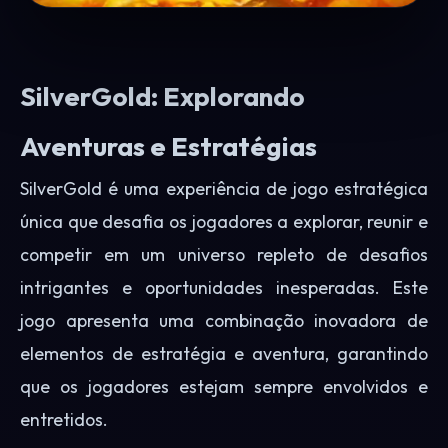
SilverGold: Explorando
Aventuras e Estratégias
SilverGold é uma experiência de jogo estratégica
única que desafia os jogadores a explorar, reunir e
competir em um universo repleto de desafios
intrigantes e oportunidades inesperadas. Este
jogo apresenta uma combinação inovadora de
elementos de estratégia e aventura, garantindo
que os jogadores estejam sempre envolvidos e
entretidos.