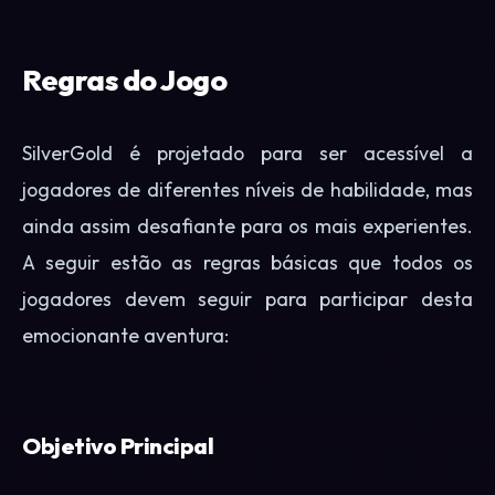
Regras do Jogo
SilverGold é projetado para ser acessível a
jogadores de diferentes níveis de habilidade, mas
ainda assim desafiante para os mais experientes.
A seguir estão as regras básicas que todos os
jogadores devem seguir para participar desta
emocionante aventura:
Objetivo Principal