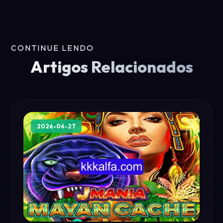
CONTINUE LENDO
Artigos Relacionados
2026-06-27