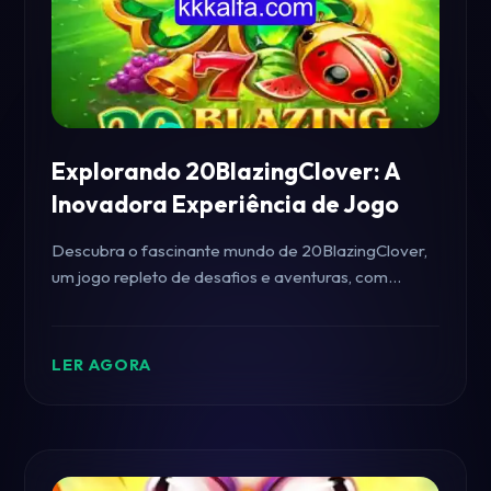
Explorando 20BlazingClover: A
Inovadora Experiência de Jogo
Descubra o fascinante mundo de 20BlazingClover,
um jogo repleto de desafios e aventuras, com
elementos atualizados para os entusiastas de jogos
em 2023.
LER AGORA