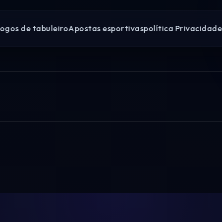
ogos de tabuleiro
Apostas esportivas
política Privacidade