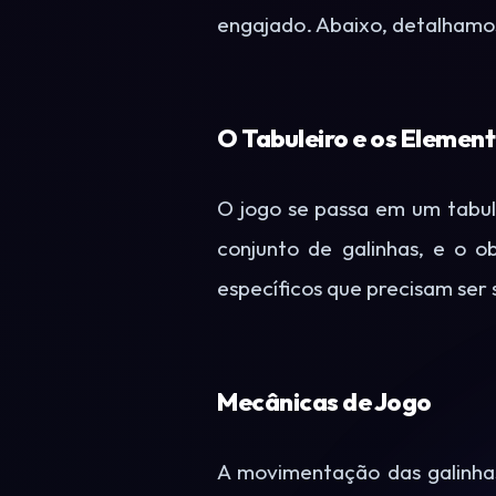
engajado. Abaixo, detalhamos 
O Tabuleiro e os Elemen
O jogo se passa em um tabul
conjunto de galinhas, e o o
específicos que precisam ser 
Mecânicas de Jogo
A movimentação das galinhas