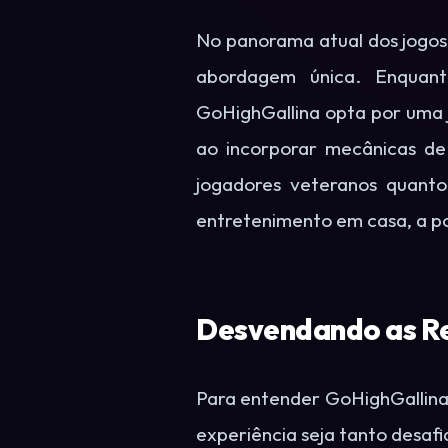
No panorama atual dos jogos,
abordagem única. Enquanto
GoHighGallina opta por uma j
ao incorporar mecânicas de
jogadores veteranos quanto
entretenimento em casa, a p
Desvendando as R
Para entender GoHighGallina,
experiência seja tanto desaf