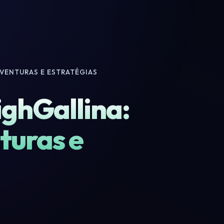
VENTURAS E ESTRATÉGIAS
ghGallina:
turas e