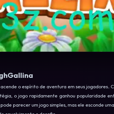
ghGallina
acende o espírito de aventura em seus jogadores. 
tégia, o jogo rapidamente ganhou popularidade ent
a pode parecer um jogo simples, mas ele esconde u