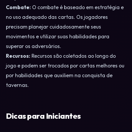
Combate:
O combate é baseado em estratégia e
no uso adequado das cartas. Os jogadores
precisam planejar cuidadosamente seus
movimentos e utilizar suas habilidades para
superar os adversários.
Recursos:
Recursos são coletados ao longo do
jogo e podem ser trocados por cartas melhores ou
por habilidades que auxiliem na conquista de
tavernas.
Dicas para Iniciantes