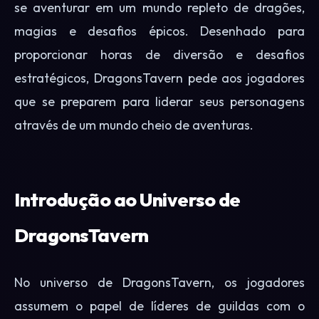
se aventurar em um mundo repleto de dragões,
magias e desafios épicos. Desenhado para
proporcionar horas de diversão e desafios
estratégicos, DragonsTavern pede aos jogadores
que se preparem para liderar seus personagens
através de um mundo cheio de aventuras.
Introdução ao Universo de
DragonsTavern
No universo de DragonsTavern, os jogadores
assumem o papel de líderes de guildas com o