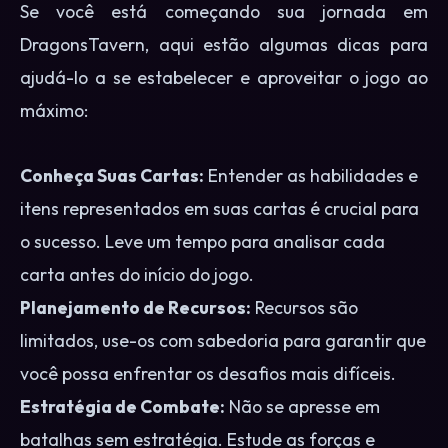
Se você está começando sua jornada em
DragonsTavern, aqui estão algumas dicas para
ajudá-lo a se estabelecer e aproveitar o jogo ao
máximo:
Conheça Suas Cartas:
Entender as habilidades e
itens representados em suas cartas é crucial para
o sucesso. Leve um tempo para analisar cada
carta antes do início do jogo.
Planejamento de Recursos:
Recursos são
limitados, use-os com sabedoria para garantir que
você possa enfrentar os desafios mais difíceis.
Estratégia de Combate:
Não se apresse em
batalhas sem estratégia. Estude as forças e