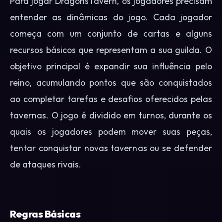
Para jogar DragonsTavern, os jogadores precisam
entender as dinâmicas do jogo. Cada jogador
começa com um conjunto de cartas e alguns
recursos básicos que representam a sua guilda. O
objetivo principal é expandir sua influência pelo
reino, acumulando pontos que são conquistados
ao completar tarefas e desafios oferecidos pelas
tavernas. O jogo é dividido em turnos, durante os
quais os jogadores podem mover suas peças,
tentar conquistar novas tavernas ou se defender
de ataques rivais.
Regras Básicas