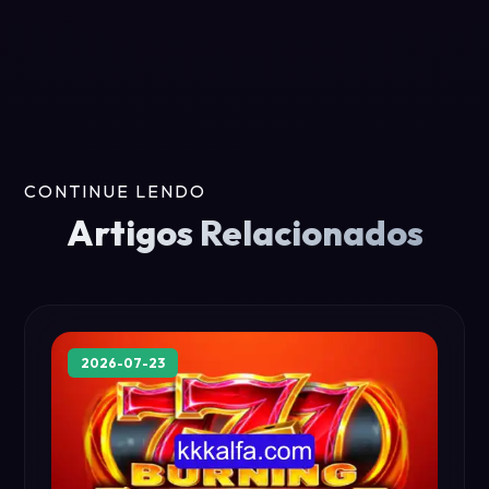
CONTINUE LENDO
Artigos Relacionados
2026-07-23