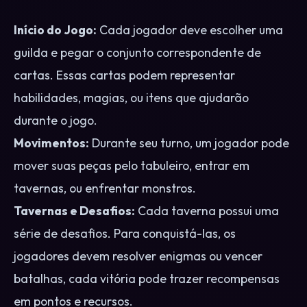
Início do Jogo:
Cada jogador deve escolher uma
guilda e pegar o conjunto correspondente de
cartas. Essas cartas podem representar
habilidades, magias, ou itens que ajudarão
durante o jogo.
Movimentos:
Durante seu turno, um jogador pode
mover suas peças pelo tabuleiro, entrar em
tavernas, ou enfrentar monstros.
Tavernas e Desafios:
Cada taverna possui uma
série de desafios. Para conquistá-las, os
jogadores devem resolver enigmas ou vencer
batalhas, cada vitória pode trazer recompensas
em pontos e recursos.