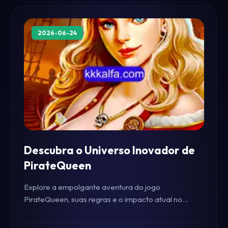
2026-06-24
Descubra o Universo Inovador de
PirateQueen
Explore a empolgante aventura do jogo
PirateQueen, suas regras e o impacto atual no
cenário de jogos digitais.